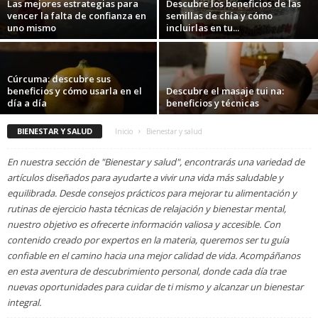
Las mejores estrategias para
Descubre los beneficios de las
vencer la falta de confianza en
semillas de chía y cómo
uno mismo
incluirlas en tu...
Cúrcuma: descubre sus
beneficios y cómo usarla en el
Descubre el masaje tui na:
día a día
beneficios y técnicas
BIENESTAR Y SALUD
Inicio
Bienestar y salud
En nuestra sección de "Bienestar y salud", encontrarás una variedad de
artículos diseñados para ayudarte a vivir una vida más saludable y
equilibrada. Desde consejos prácticos para mejorar tu alimentación y
rutinas de ejercicio hasta técnicas de relajación y bienestar mental,
nuestro objetivo es ofrecerte información valiosa y accesible. Con
contenido creado por expertos en la materia, queremos ser tu guía
confiable en el camino hacia una mejor calidad de vida. Acompáñanos
en esta aventura de descubrimiento personal, donde cada día trae
nuevas oportunidades para cuidar de ti mismo y alcanzar un bienestar
integral.