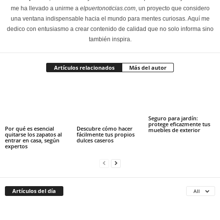
me ha llevado a unirme a
elpuertonoticias.com
, un proyecto que considero
una ventana indispensable hacia el mundo para mentes curiosas. Aquí me
dedico con entusiasmo a crear contenido de calidad que no solo informa sino
también inspira.
Artículos relacionados
Más del autor
Seguro para jardín:
protege eficazmente tus
Por qué es esencial
Descubre cómo hacer
muebles de exterior
quitarse los zapatos al
fácilmente tus propios
entrar en casa, según
dulces caseros
expertos
Artículos del día
All