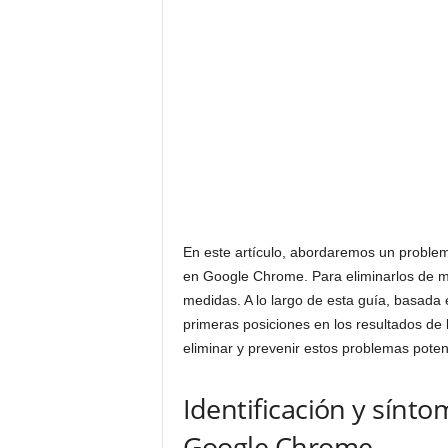
t
i
c
i
a
s
En este artículo, abordaremos un problema
en Google Chrome. Para eliminarlos de ma
medidas. A lo largo de esta guía, basada 
primeras posiciones en los resultados de
eliminar y prevenir estos problemas pote
Identificación y sínto
Google Chrome