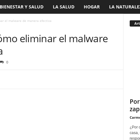
BIENESTAR Y SALUD
LA SALUD
HOGAR
LA NATURALE
ar el malware de manera efectiva
Art
ómo eliminar el malware
a
0
Por
zap
Carme
¿Por q
casa, 
respon