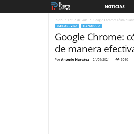
NOTICIAS
E
l
Inicio
Estilo de vida
Google Chrome: cómo elimin
ESTILO DE VIDA
TECNOLOGÍA
Google Chrome: c
P
de manera efectiv
u
e
Por
Antonio Narváez
-
24/09/2024
3080
r
t
o
N
o