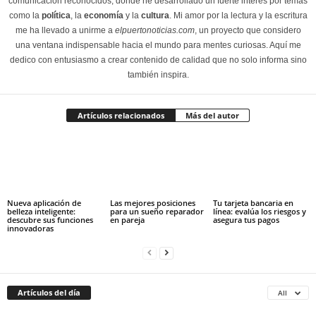
comunicación reconocidos, donde he desarrollado un fuerte interés por temas
como la
política
, la
economía
y la
cultura
. Mi amor por la lectura y la escritura
me ha llevado a unirme a
elpuertonoticias.com
, un proyecto que considero
una ventana indispensable hacia el mundo para mentes curiosas. Aquí me
dedico con entusiasmo a crear contenido de calidad que no solo informa sino
también inspira.
Artículos relacionados
Más del autor
Nueva aplicación de
Las mejores posiciones
Tu tarjeta bancaria en
belleza inteligente:
para un sueño reparador
línea: evalúa los riesgos y
descubre sus funciones
en pareja
asegura tus pagos
innovadoras
Artículos del día
All