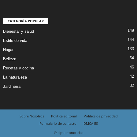
CATEGORÍA POPULAR
149
Bienestar y salud
144
Estilo de vida
133
Hogar
54
Belleza
46
Recetas y cocina
42
La naturaleza
32
Jardinería
Sobre Nosotros
Política editorial
Política de privacidad
Formulario de contacto
DMCA ES
© elpuertonoticias